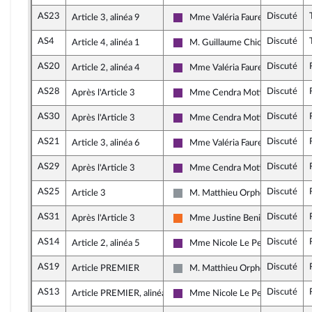
AS23
Discuté
Article 3, alinéa 9
Mme Valéria Faure-Muntian
La République en Marche
AS4
Discuté
Article 4, alinéa 1
M. Guillaume Chiche
La République en Marche
AS20
Discuté
Article 2, alinéa 4
Mme Valéria Faure-Muntian
La République en Marche
AS28
Discuté
Après l'Article 3
Mme Cendra Motin
La République en Marche
AS30
Discuté
Après l'Article 3
Mme Cendra Motin
La République en Marche
AS21
Discuté
Article 3, alinéa 6
Mme Valéria Faure-Muntian
La République en Marche
AS29
Discuté
Après l'Article 3
Mme Cendra Motin
La République en Marche
AS25
Discuté
Article 3
M. Matthieu Orphelin
Non inscrit
AS31
Discuté
Après l'Article 3
Mme Justine Benin
Mouvement Démocrate et appar
AS14
Discuté
Article 2, alinéa 5
Mme Nicole Le Peih
La République en Marche
AS19
Discuté
Article PREMIER
M. Matthieu Orphelin
Non inscrit
AS13
Discuté
Article PREMIER, alinéa 2
Mme Nicole Le Peih
La République en Marche