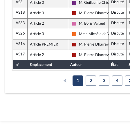
AS3
Discuté
Article 3
M. Guillaume Chiche
La République en Marche
AS18
Discuté
Article 3
M. Pierre Dharréville
Gauche démocrate et républicai
AS33
Discuté
Article 2
M. Boris Vallaud
Socialistes et apparentés
AS26
Discuté
Article 3
Mme Michèle de Vaucouleurs
Mouvement Démocrate et appar
AS16
Discuté
Article PREMIER
M. Pierre Dharréville
Gauche démocrate et républicai
AS17
Discuté
Article 2
M. Pierre Dharréville
Gauche démocrate et républicai
n°
Emplacement
Auteur
État
1
2
3
4