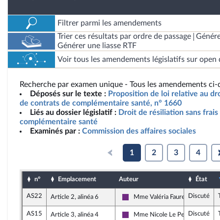
Filtrer parmi les amendements
Trier ces résultats par ordre de passage
Génére
Générer une liasse RTF
Voir tous les amendements législatifs sur open 
Recherche par examen unique - Tous les amendements ci-d
Déposés sur le texte :
Proposition de loi relative au dro
de contrats de complémentaire santé, n° 1660
Liés au dossier législatif :
Droit de résiliation sans frai
complémentaire santé
Examinés par :
Commission des affaires sociales
1
2
3
4
n°
Emplacement
Auteur
État
AS22
Discuté
Article 2, alinéa 6
Mme Valéria Faure-Muntian
La République en Marche
AS15
Discuté
Article 3, alinéa 4
Mme Nicole Le Peih
La République en Marche