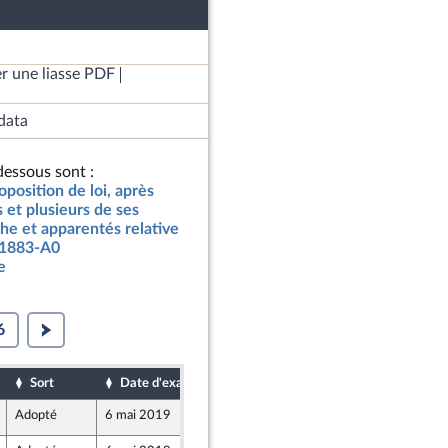
r une liasse PDF
data
essous sont :
oposition de loi, après
 et plusieurs de ses
he et apparentés relative
° 1883-A0
e
6
Sort
Date d'examen
Date de dépôt
Adopté
6 mai 2019
2 mai 2019