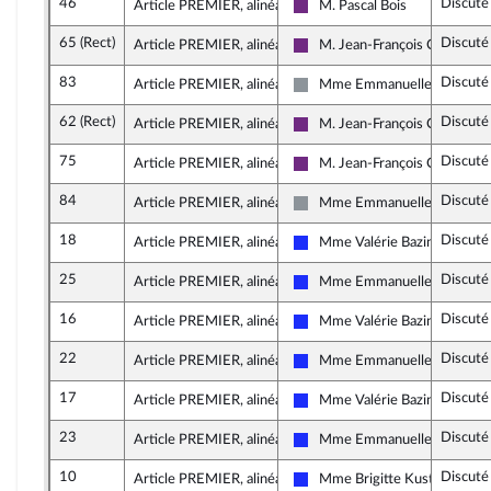
46
Discuté
Article PREMIER, alinéa 9
M. Pascal Bois
La République en Marche
65 (Rect)
Discuté
Article PREMIER, alinéa 8
M. Jean-François Cesarini
La République en Marche
83
Discuté
Article PREMIER, alinéa 10
Mme Emmanuelle Ménard
Non inscrit
62 (Rect)
Discuté
Article PREMIER, alinéa 9
M. Jean-François Cesarini
La République en Marche
75
Discuté
Article PREMIER, alinéa 10
M. Jean-François Cesarini
La République en Marche
84
Discuté
Article PREMIER, alinéa 11
Mme Emmanuelle Ménard
Non inscrit
18
Discuté
Article PREMIER, alinéa 10
Mme Valérie Bazin-Malgras
Les Républicains
25
Discuté
Article PREMIER, alinéa 10
Mme Emmanuelle Anthoin
Les Républicains
16
Discuté
Article PREMIER, alinéa 11
Mme Valérie Bazin-Malgras
Les Républicains
22
Discuté
Article PREMIER, alinéa 11
Mme Emmanuelle Anthoin
Les Républicains
17
Discuté
Article PREMIER, alinéa 11
Mme Valérie Bazin-Malgras
Les Républicains
23
Discuté
Article PREMIER, alinéa 11
Mme Emmanuelle Anthoin
Les Républicains
10
Discuté
Article PREMIER, alinéa 11
Mme Brigitte Kuster
Les Républicains