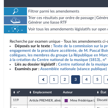
Filtrer parmi les amendements
Trier ces résultats par ordre de passage
Génére
Générer une liasse RTF
Voir tous les amendements législatifs sur open 
Recherche par examen unique - Tous les amendements ci-d
Déposés sur le texte :
Texte de la commission sur la pr
engagement de la procédure accélérée, de M. Pascal Bois
collègues, les membres du groupe La République en Marc
à la création du Centre national de la musique (1813)., n
Liés au dossier législatif :
Centre national de la musiqu
Examinés par :
Assemblée nationale (séance publique)
1
2
3
4
5
n°
Emplacement
Auteur
État
119
Discuté
Article PREMIER, alinéa 9
Mme Frédérique Lardet
La République en Marche