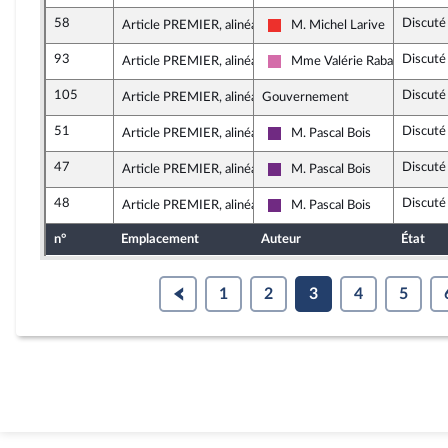
58
Discuté
Article PREMIER, alinéa 11
M. Michel Larive
La France insoumise
93
Discuté
Article PREMIER, alinéa 11
Mme Valérie Rabault
Socialistes et apparentés
105
Discuté
Article PREMIER, alinéa 11
Gouvernement
51
Discuté
Article PREMIER, alinéa 12
M. Pascal Bois
La République en Marche
47
Discuté
Article PREMIER, alinéa 13
M. Pascal Bois
La République en Marche
48
Discuté
Article PREMIER, alinéa 13
M. Pascal Bois
La République en Marche
n°
Emplacement
Auteur
État
1
2
3
4
5