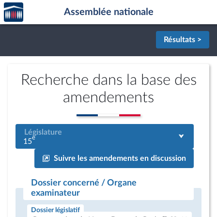
Accèder
Aller au contenu
Aller en bas de la page
Assemblée nationale
à la
page
d'accueil
Résultats >
Recherche dans la base des
amendements
Législature
e
15
Suivre les amendements en discussion
Dossier concerné / Organe
examinateur
Dossier législatif