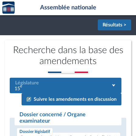
Accèder
Aller au contenu
Aller en bas de la page
Assemblée nationale
à la
page
d'accueil
Résultats >
Recherche dans la base des
amendements
Législature
e
15
Suivre les amendements en discussion
Dossier concerné / Organe
examinateur
Dossier législatif