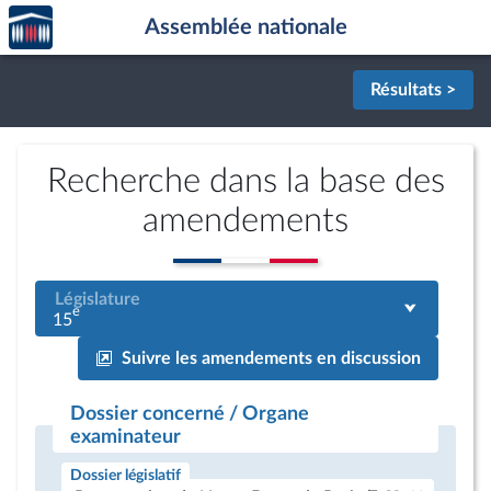
Accèder
Aller au contenu
Aller en bas de la page
Assemblée nationale
à la
page
d'accueil
Résultats >
Recherche dans la base des
amendements
Législature
e
15
Suivre les amendements en discussion
Dossier concerné / Organe
examinateur
Dossier législatif