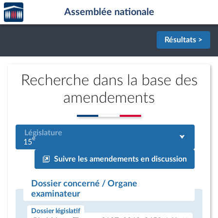
Accèder
Aller au contenu
Aller en bas de la page
Assemblée nationale
à la
page
d'accueil
Résultats >
Recherche dans la base des
amendements
Législature
e
15
Suivre les amendements en discussion
Dossier concerné / Organe
examinateur
Dossier législatif