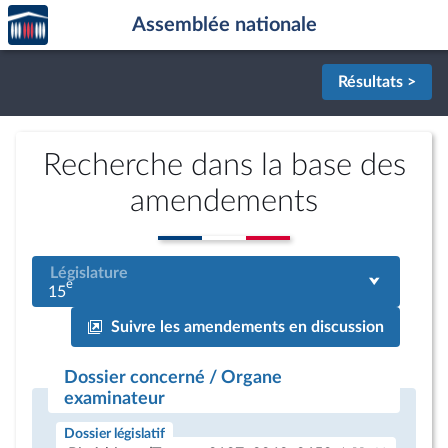
Accèder
Aller au contenu
Aller en bas de la page
Assemblée nationale
à la
page
d'accueil
Résultats >
Recherche dans la base des
amendements
Législature
e
15
Suivre les amendements en discussion
Dossier concerné / Organe
examinateur
Dossier législatif