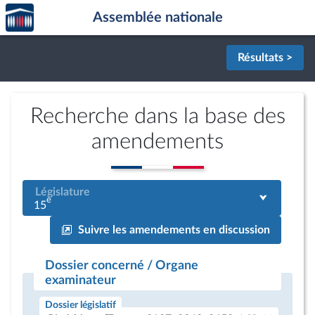
Accèder
Aller au contenu
Aller en bas de la page
Assemblée nationale
à la
page
d'accueil
Résultats >
Recherche dans la base des
amendements
Législature
e
15
Suivre les amendements en discussion
Dossier concerné / Organe
examinateur
Dossier législatif