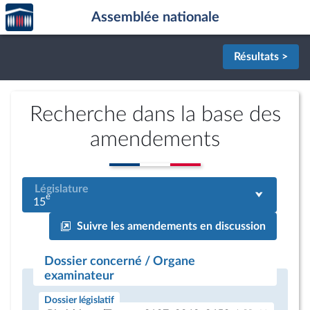
Accèder
Aller au contenu
Aller en bas de la page
Assemblée nationale
à la
page
d'accueil
Résultats >
Recherche dans la base des
amendements
Législature
e
15
Suivre les amendements en discussion
Dossier concerné / Organe
examinateur
Dossier législatif