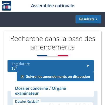
Accèder
Aller au contenu
Aller en bas de la page
Assemblée nationale
à la
page
d'accueil
Résultats >
Recherche dans la base des
amendements
Législature
e
15
Suivre les amendements en discussion
Dossier concerné / Organe
examinateur
Dossier législatif