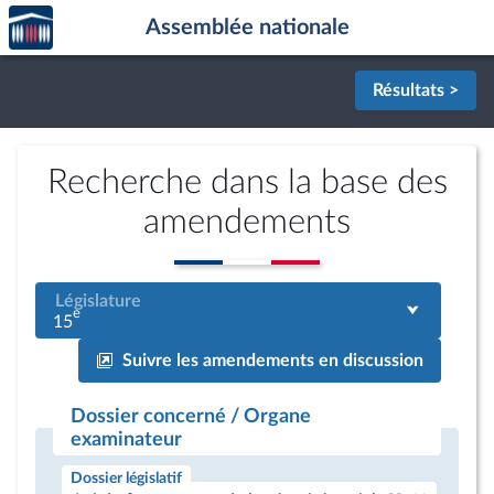
Accèder
Aller au contenu
Aller en bas de la page
Assemblée nationale
à la
page
d'accueil
Résultats >
Recherche dans la base des
amendements
Législature
e
15
Suivre les amendements en discussion
Dossier concerné / Organe
examinateur
Dossier législatif