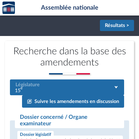
Accèder
Aller au contenu
Aller en bas de la page
Assemblée nationale
à la
page
d'accueil
Résultats >
Recherche dans la base des
amendements
Législature
e
15
Suivre les amendements en discussion
Dossier concerné / Organe
examinateur
Dossier législatif