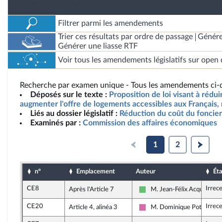
Filtrer parmi les amendements
Trier ces résultats par ordre de passage
Génére
Générer une liasse RTF
Voir tous les amendements législatifs sur open 
Recherche par examen unique - Tous les amendements ci-d
Déposés sur le texte :
Proposition de loi visant à rédui
augmenter l'offre de logements accessibles aux Français,
Liés au dossier législatif :
Réduction du coût du foncier
Examinés par :
Commission des affaires économiques
1
2
n°
Emplacement
Auteur
Éta
CE8
Irrec
Après l'Article 7
M. Jean-Félix Acquaviva
Libertés et Territoires
CE20
Irrec
Article 4, alinéa 3
M. Dominique Potier
Socialistes et apparentés