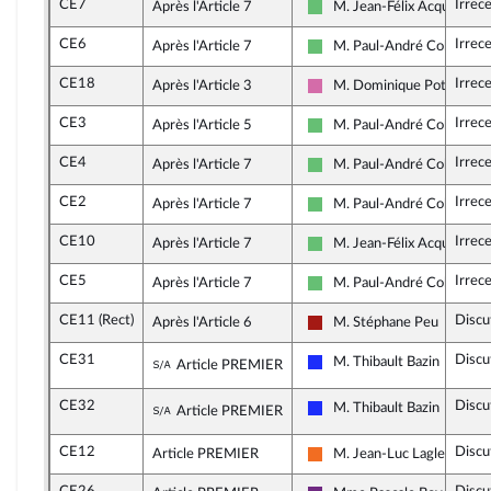
CE7
Irrec
Après l'Article 7
M. Jean-Félix Acquaviva
Libertés et Territoires
CE6
Irrec
Après l'Article 7
M. Paul-André Colomban
Libertés et Territoires
CE18
Irrec
Après l'Article 3
M. Dominique Potier
Socialistes et apparentés
CE3
Irrec
Après l'Article 5
M. Paul-André Colomban
Libertés et Territoires
CE4
Irrec
Après l'Article 7
M. Paul-André Colomban
Libertés et Territoires
CE2
Irrec
Après l'Article 7
M. Paul-André Colomban
Libertés et Territoires
CE10
Irrec
Après l'Article 7
M. Jean-Félix Acquaviva
Libertés et Territoires
CE5
Irrec
Après l'Article 7
M. Paul-André Colomban
Libertés et Territoires
CE11 (Rect)
Discu
Après l'Article 6
M. Stéphane Peu
Gauche démocrate et répub
CE31
Discu
Sous-amendement de l'amendement n
M. Thibault Bazin
Article PREMIER
Les Républicains
CE32
Discu
Sous-amendement de l'amendement n
M. Thibault Bazin
Article PREMIER
Les Républicains
CE12
Discu
Article PREMIER
M. Jean-Luc Lagleize
Mouvement Démocrate et 