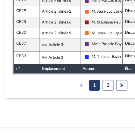
CE26
Discu
Article PREMIER
Mme Pascale Boyer
La République en Marche
CE29
Discu
Article 2, alinéa 2
M. Jean-Luc Lagleize
Mouvement Démocrate et 
CE25
Discu
Article 2, alinéa 6
M. Stéphane Peu
Gauche démocrate et répub
CE30
Discu
Article 2, alinéa 9
M. Jean-Luc Lagleize
Mouvement Démocrate et 
CE37
Discu
Sous-amendement de l'amendement n
Mme Pascale Boyer
Article 3
La République en Marche
CE33
Discu
Sous-amendement de l'amendement n
M. Thibault Bazin
Article 3
Les Républicains
n°
Emplacement
Auteur
État
1
2