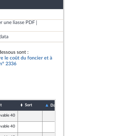
r une liasse PDF
data
essous sont :
re le coût du foncier et à
 n° 2336
t
Sort
Date de dépôt
Date d'examen
evable 40
15 novembre 2019
evable 40
15 novembre 2019