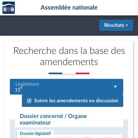
Accèder
Aller au contenu
Aller en bas de la page
Assemblée nationale
à la
page
d'accueil
Résultats >
Recherche dans la base des
amendements
Législature
e
15
Suivre les amendements en discussion
Dossier concerné / Organe
examinateur
Dossier législatif