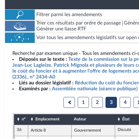
Filtrer parmi les amendements
Trier ces résultats par ordre de passage
Génére
Générer une liasse RTF
Voir tous les amendements législatifs sur open 
Recherche par examen unique - Tous les amendements ci-d
Déposés sur le texte :
Texte de la commission sur la p
Jean-Luc Lagleize, Patrick Mignola et plusieurs de leurs c
le coût du foncier et à augmenter l'offre de logements ac
(2336)., n° 2434-A0
Liés au dossier législatif :
Réduction du coût du foncier
Examinés par :
Assemblée nationale (séance publique)
1
2
3
4
n°
Emplacement
Auteur
État
36
Discuté
Article 8
Gouvernement