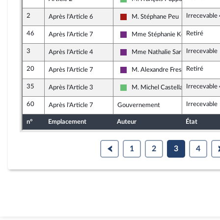
Libertés et Territoires
2
Irrecevable
Après l'Article 6
M. Stéphane Peu
Gauche démocrate et républicain
46
Retiré
Après l'Article 7
Mme Stéphanie Kerbarh
La République en Marche
3
Irrecevable
Après l'Article 4
Mme Nathalie Sarles
La République en Marche
20
Retiré
Après l'Article 7
M. Alexandre Freschi
La République en Marche
35
Irrecevable
Après l'Article 3
M. Michel Castellani
Libertés et Territoires
60
Irrecevable
Après l'Article 7
Gouvernement
n°
Emplacement
Auteur
État
1
2
3
4