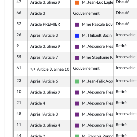
47
Discuté
Article 3, alinéa 9
M. Jean-Luc Lagleize
Mouvement Démocrate et appar
66
Discuté
Article 3
Gouvernement
52
Discuté
Article PREMIER
Mme Pascale Boyer
La République en Marche
26
Irrecevable
Après l'Article 3
M. Thibault Bazin
Les Républicains
9
Retiré
Article 3, alinéa 9
M. Alexandre Freschi
La République en Marche
55
Irrecevable
Après l'Article 7
Mme Stéphanie Kerbarh
La République en Marche
61
Irrecevable
Sous-amendement de l'amendement n°57
Gouvernement
Article 3, alinéa 10
23
Irrecevable
Après l'Article 6
M. Jean-Félix Acquaviva
Libertés et Territoires
10
Retiré
Article 3, alinéa 9
M. Alexandre Freschi
La République en Marche
21
Retiré
Article 4
M. Alexandre Freschi
La République en Marche
48
Irrecevable
Après l'Article 3
M. Alexandre Freschi
La République en Marche
11
Retiré
Article 3, alinéa 4
M. Alexandre Freschi
La République en Marche
44
Retiré
Article 2
M. François Pupponi