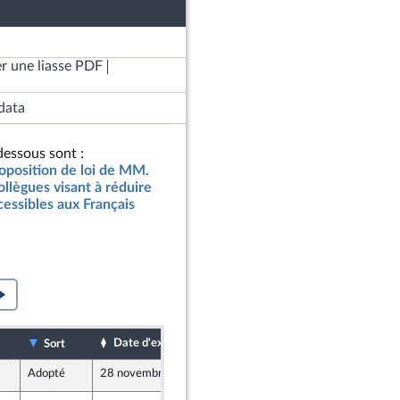
r une liasse PDF
data
essous sont :
roposition de loi de MM.
ollègues visant à réduire
cessibles aux Français
Date d'examen
Date de dépôt
Sort
Adopté
28 novembre 2019
25 novembre 2019