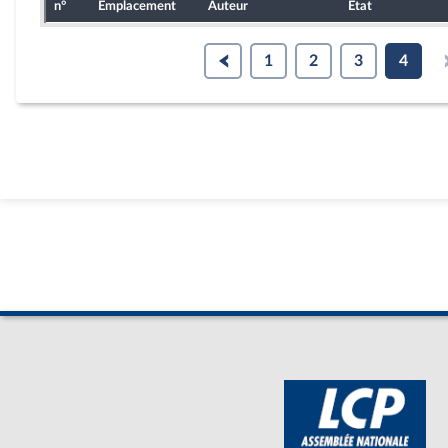
n°
Emplacement
Auteur
État
1
2
3
4