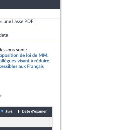
r une liasse PDF
data
essous sont :
roposition de loi de MM.
ollègues visant à réduire
cessibles aux Français
Date d'examen
Date de dépôt
Sort
25 novembre 2019