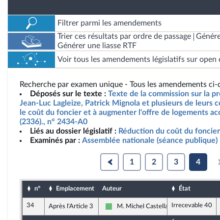
Filtrer parmi les amendements
Trier ces résultats par ordre de passage
Génére
Générer une liasse RTF
Voir tous les amendements législatifs sur open 
Recherche par examen unique - Tous les amendements ci-d
Déposés sur le texte :
Texte de la commission sur la p
Jean-Luc Lagleize, Patrick Mignola et plusieurs de leurs c
le coût du foncier et à augmenter l'offre de logements ac
(2336)., n° 2434-A0
Liés au dossier législatif :
Réduction du coût du foncier
Examinés par :
Assemblée nationale (séance publique)
1
2
3
4
n°
Emplacement
Auteur
État
34
Irrecevable 40
Après l'Article 3
M. Michel Castellani
Libertés et Territoires