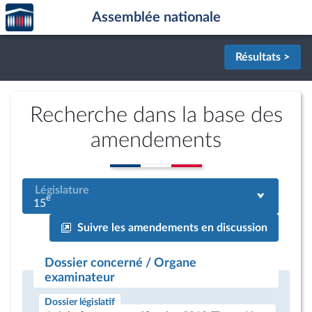
Accèder
Aller au contenu
Aller en bas de la page
Assemblée nationale
à la
page
d'accueil
Résultats >
Recherche dans la base des
amendements
Législature
e
15
Suivre les amendements en discussion
Dossier concerné / Organe
examinateur
Dossier législatif