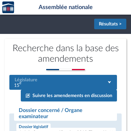
Accèder
Aller au contenu
Aller en bas de la page
Assemblée nationale
à la
page
d'accueil
Résultats >
Recherche dans la base des
amendements
Législature
e
15
Suivre les amendements en discussion
Dossier concerné / Organe
examinateur
Dossier législatif