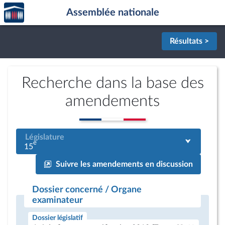
Accèder
Aller au contenu
Aller en bas de la page
Assemblée nationale
à la
page
d'accueil
Résultats >
Recherche dans la base des
amendements
Législature
e
15
Suivre les amendements en discussion
Dossier concerné / Organe
examinateur
Dossier législatif