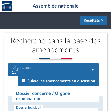
Accèder
Aller au contenu
Aller en bas de la page
Assemblée nationale
à la
page
d'accueil
Résultats >
Recherche dans la base des
amendements
Législature
e
15
Suivre les amendements en discussion
Dossier concerné / Organe
examinateur
Dossier législatif