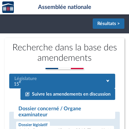
Accèder
Aller au contenu
Aller en bas de la page
Assemblée nationale
à la
page
d'accueil
Résultats >
Recherche dans la base des
amendements
Législature
e
15
Suivre les amendements en discussion
Dossier concerné / Organe
examinateur
Dossier législatif