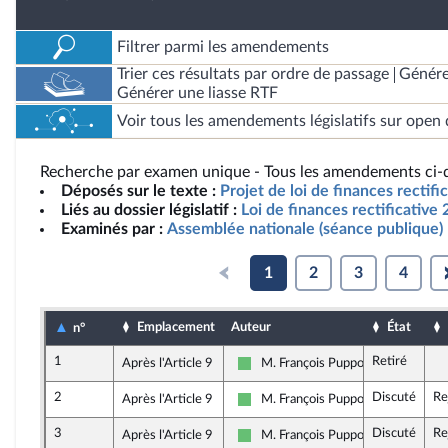
Filtrer parmi les amendements
Trier ces résultats par ordre de passage
Génére
Générer une liasse RTF
Voir tous les amendements législatifs sur open 
Recherche par examen unique - Tous les amendements ci-d
Déposés sur le texte :
Projet de loi de finances rectif
Liés au dossier législatif :
Loi de finances rectificative
Examinés par :
Assemblée nationale (séance publique)
1
2
3
4
Emplacement
Auteur
État
n°
1
Retiré
Après l'Article 9
M. François Pupponi
Libertés et Territoires
2
Discuté
Re
Après l'Article 9
M. François Pupponi
Libertés et Territoires
3
Discuté
Re
Après l'Article 9
M. François Pupponi
Libertés et Territoires