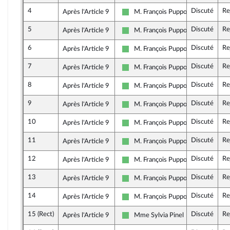
4
Discuté
Re
Après l'Article 9
M. François Pupponi
Libertés et Territoires
5
Discuté
Re
Après l'Article 9
M. François Pupponi
Libertés et Territoires
6
Discuté
Re
Après l'Article 9
M. François Pupponi
Libertés et Territoires
7
Discuté
Re
Après l'Article 9
M. François Pupponi
Libertés et Territoires
8
Discuté
Re
Après l'Article 9
M. François Pupponi
Libertés et Territoires
9
Discuté
Re
Après l'Article 9
M. François Pupponi
Libertés et Territoires
10
Discuté
Re
Après l'Article 9
M. François Pupponi
Libertés et Territoires
11
Discuté
Re
Après l'Article 9
M. François Pupponi
Libertés et Territoires
12
Discuté
Re
Après l'Article 9
M. François Pupponi
Libertés et Territoires
13
Discuté
Re
Après l'Article 9
M. François Pupponi
Libertés et Territoires
14
Discuté
Re
Après l'Article 9
M. François Pupponi
Libertés et Territoires
15 (Rect)
Discuté
Re
Après l'Article 9
Mme Sylvia Pinel
Libertés et Territoires