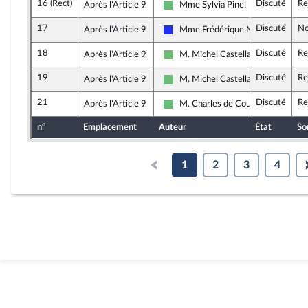
16 (Rect)
Discuté
Re
Après l'Article 9
Mme Sylvia Pinel
Libertés et Territoires
17
Discuté
No
Après l'Article 9
Mme Frédérique Meunier
Les Républicains
18
Discuté
Re
Après l'Article 9
M. Michel Castellani
Libertés et Territoires
19
Discuté
Re
Après l'Article 9
M. Michel Castellani
Libertés et Territoires
21
Discuté
Re
Après l'Article 9
M. Charles de Courson
Libertés et Territoires
n°
Emplacement
Auteur
État
So
1
2
3
4