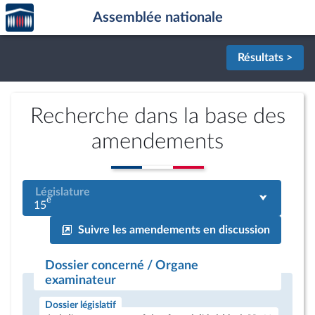
Accèder
Aller au contenu
Aller en bas de la page
Assemblée nationale
à la
page
d'accueil
Résultats >
Recherche dans la base des
amendements
Législature
e
15
Suivre les amendements en discussion
Dossier concerné / Organe
examinateur
Dossier législatif