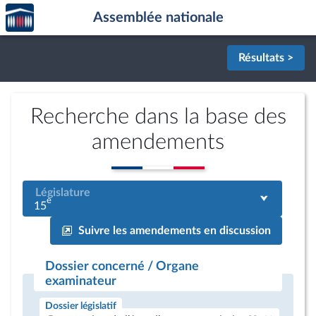
Accèder
Aller au contenu
Aller en bas de la page
Assemblée nationale
à la
page
d'accueil
Résultats >
Recherche dans la base des
amendements
Législature
e
15
Suivre les amendements en discussion
Dossier concerné / Organe
examinateur
Dossier législatif