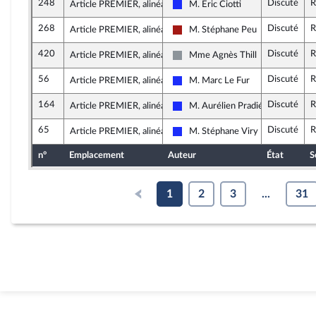
248
Discuté
R
Article PREMIER, alinéa 1
M. Éric Ciotti
Les Républicains
268
Discuté
R
Article PREMIER, alinéa 1
M. Stéphane Peu
Gauche démocrate et républicain
420
Discuté
R
Article PREMIER, alinéa 1
Mme Agnès Thill
Non inscrit
56
Discuté
R
Article PREMIER, alinéa 1
M. Marc Le Fur
Les Républicains
164
Discuté
R
Article PREMIER, alinéa 1
M. Aurélien Pradié
Les Républicains
65
Discuté
R
Article PREMIER, alinéa 1
M. Stéphane Viry
Les Républicains
n°
Emplacement
Auteur
État
S
1
2
3
...
31