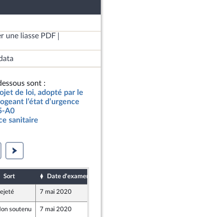
r une liasse PDF
data
essous sont :
jet de loi, adopté par le
ogeant l’état d’urgence
05-A0
ce sanitaire
Sort
Date d'examen
Date de dépôt
ejeté
7 mai 2020
7 mai 2020
on soutenu
7 mai 2020
7 mai 2020