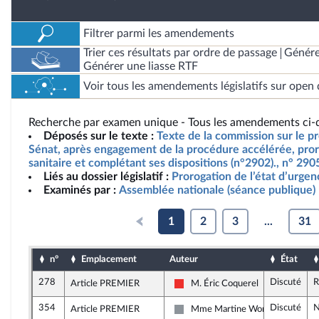
Filtrer parmi les amendements
Trier ces résultats par ordre de passage
Génére
Générer une liasse RTF
Voir tous les amendements législatifs sur open 
Recherche par examen unique - Tous les amendements ci-d
Déposés sur le texte :
Texte de la commission sur le pro
Sénat, après engagement de la procédure accélérée, pror
sanitaire et complétant ses dispositions (n°2902)., n° 29
Liés au dossier législatif :
Prorogation de l’état d’urgen
Examinés par :
Assemblée nationale (séance publique)
1
2
3
...
31
n°
Emplacement
Auteur
État
278
Discuté
R
Article PREMIER
M. Éric Coquerel
La France insoumise
354
Discuté
N
Article PREMIER
Mme Martine Wonner
Non inscrit