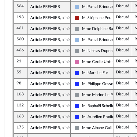
564
Discuté
R
Article PREMIER
M. Pascal Brindeau
UDI, Agir et Indépendants
193
Discuté
R
Article PREMIER, alinéa 1
M. Stéphane Peu
Gauche démocrate et républicain
461
Discuté
N
Article PREMIER, alinéa 1
Mme Delphine Bagarry
Non inscrit
560
Discuté
R
Article PREMIER, alinéa 1
M. Pascal Brindeau
UDI, Agir et Indépendants
466
Discuté
R
Article PREMIER, alinéa 1
M. Nicolas Dupont-Aignan
Non inscrit
21
Discuté
R
Article PREMIER, alinéa 1
Mme Cécile Untermaier
Socialistes et apparentés
55
Discuté
R
Article PREMIER, alinéa 1
M. Marc Le Fur
Les Républicains
98
Discuté
R
Article PREMIER, alinéa 1
M. Philippe Gosselin
Les Républicains
108
Discuté
R
Article PREMIER, alinéa 1
Mme Marine Le Pen
Non inscrit
132
Discuté
R
Article PREMIER, alinéa 1
M. Raphaël Schellenberger
Les Républicains
163
Discuté
R
Article PREMIER, alinéa 1
M. Aurélien Pradié
Les Républicains
175
Discuté
R
Article PREMIER, alinéa 1
Mme Albane Gaillot
Non inscrit