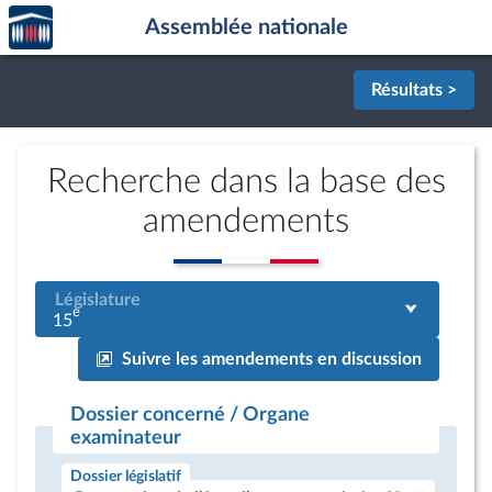
Accèder
Aller au contenu
Aller en bas de la page
Assemblée nationale
à la
page
d'accueil
Résultats >
Recherche dans la base des
amendements
Législature
e
15
Suivre les amendements en discussion
Dossier concerné / Organe
examinateur
Dossier législatif