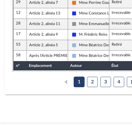
29
Retiré
Article 2, alinéa 7
Mme Perrine Goulet
Mouvement Démocrate (MoDem) 
12
Irrecevable
Article 2, alinéa 13
Mme Constance Le Grip
Les Républicains
28
Irrecevable
Article 2, alinéa 11
Mme Emmanuelle Ménard
Non inscrit
17
Irrecevable
Article 2, alinéa 9
M. Frédéric Reiss
Les Républicains
55
Retiré
Article 2, alinéa 5
Mme Béatrice Descamps
UDI et Indépendants
58
Irrecevable
Après l'Article PREMIER
Mme Béatrice Descamps
UDI et Indépendants
n°
Emplacement
Auteur
État
1
2
3
4