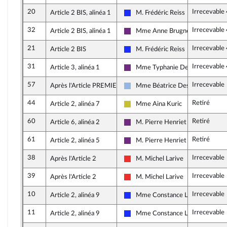
20
Irrecevable
Article 2 BIS, alinéa 1
M. Frédéric Reiss
Les Républicains
32
Irrecevable
Article 2 BIS, alinéa 1
Mme Anne Brugnera
La République en Marche
21
Irrecevable
Article 2 BIS
M. Frédéric Reiss
Les Républicains
31
Irrecevable
Article 3, alinéa 1
Mme Typhanie Degois
La République en Marche
57
Irrecevable
Après l'Article PREMIER
Mme Béatrice Descamps
UDI et Indépendants
44
Retiré
Article 2, alinéa 7
Mme Aina Kuric
Agir ensemble
60
Retiré
Article 6, alinéa 2
M. Pierre Henriet
La République en Marche
61
Retiré
Article 2, alinéa 5
M. Pierre Henriet
La République en Marche
38
Irrecevable
Après l'Article 2
M. Michel Larive
La France insoumise
39
Irrecevable
Après l'Article 2
M. Michel Larive
La France insoumise
10
Irrecevable
Article 2, alinéa 9
Mme Constance Le Grip
Les Républicains
11
Irrecevable
Article 2, alinéa 9
Mme Constance Le Grip
Les Républicains