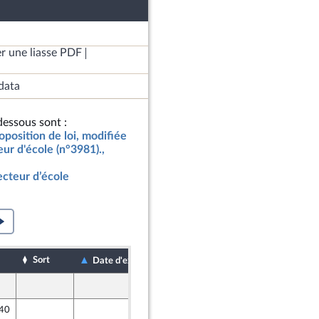
r une liasse PDF
data
essous sont :
oposition de loi, modifiée
eur d'école (n°3981).,
ecteur d’école
Sort
Date de dépôt
Date d'examen
24 septembre 2021
 40
25 septembre 2021