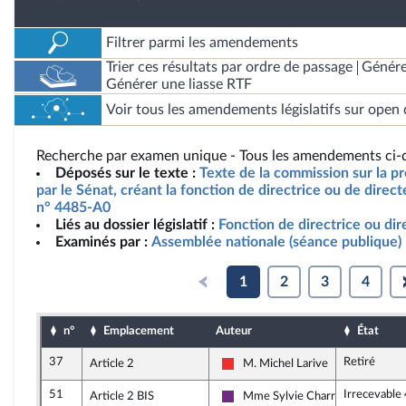
Filtrer parmi les amendements
Trier ces résultats par ordre de passage
Génére
Générer une liasse RTF
Voir tous les amendements législatifs sur open 
Recherche par examen unique - Tous les amendements ci-d
Déposés sur le texte :
Texte de la commission sur la pr
par le Sénat, créant la fonction de directrice ou de direct
n° 4485-A0
Liés au dossier législatif :
Fonction de directrice ou dir
Examinés par :
Assemblée nationale (séance publique)
1
2
3
4
n°
Emplacement
Auteur
État
37
Retiré
Article 2
M. Michel Larive
La France insoumise
51
Irrecevable
Article 2 BIS
Mme Sylvie Charrière
La République en Marche