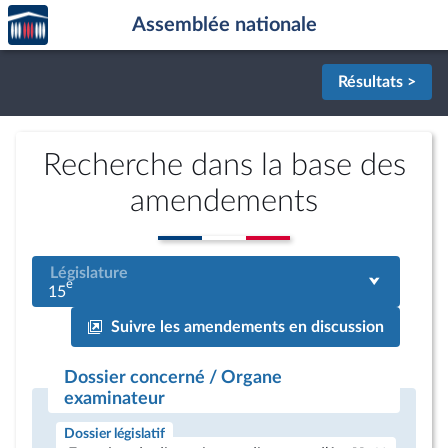
Accèder
Aller au contenu
Aller en bas de la page
Assemblée nationale
à la
page
d'accueil
Résultats >
Recherche dans la base des
amendements
Législature
e
15
Suivre les amendements en discussion
Dossier concerné / Organe
examinateur
Dossier législatif