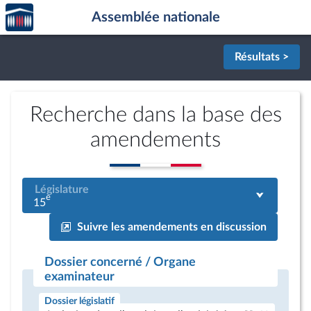
Accèder
Aller au contenu
Aller en bas de la page
Assemblée nationale
à la
page
d'accueil
Résultats >
Recherche dans la base des
amendements
Législature
e
15
Suivre les amendements en discussion
Dossier concerné / Organe
examinateur
Dossier législatif