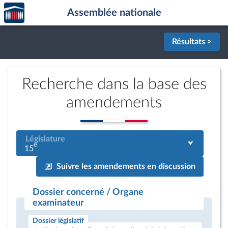
Accèder
Aller au contenu
Aller en bas de la page
Assemblée nationale
à la
page
d'accueil
Résultats >
Recherche dans la base des
amendements
Législature
e
15
Suivre les amendements en discussion
Dossier concerné / Organe
examinateur
Dossier législatif