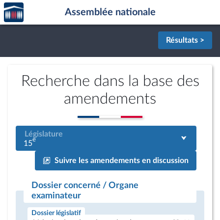
Accèder
Aller au contenu
Aller en bas de la page
Assemblée nationale
à la
page
d'accueil
Résultats >
Recherche dans la base des
amendements
Législature
e
15
Suivre les amendements en discussion
Dossier concerné / Organe
examinateur
Dossier législatif