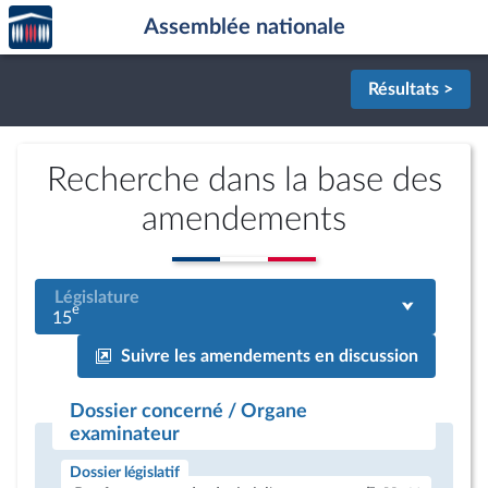
Accèder
Aller au contenu
Aller en bas de la page
Assemblée nationale
à la
page
d'accueil
Résultats >
Recherche dans la base des
amendements
Législature
e
15
Suivre les amendements en discussion
Dossier concerné / Organe
examinateur
Dossier législatif