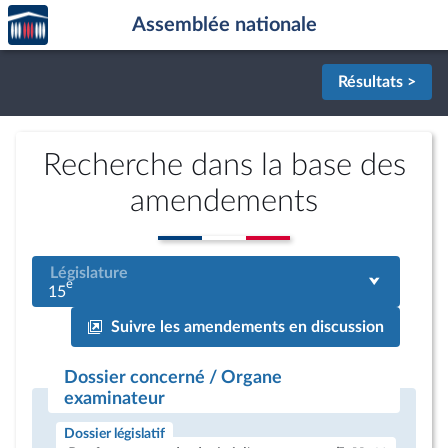
Accèder
Aller au contenu
Aller en bas de la page
Assemblée nationale
à la
page
d'accueil
Résultats >
Recherche dans la base des
amendements
Législature
e
15
Suivre les amendements en discussion
Dossier concerné / Organe
examinateur
Dossier législatif