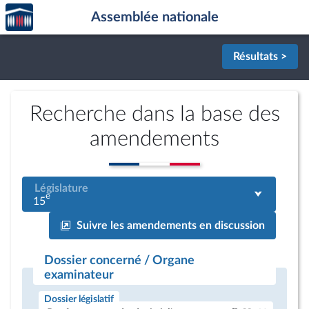
Accèder
Aller au contenu
Aller en bas de la page
Assemblée nationale
à la
page
d'accueil
Résultats >
Recherche dans la base des
amendements
Législature
e
15
Suivre les amendements en discussion
Dossier concerné / Organe
examinateur
Dossier législatif