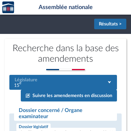
Accèder
Aller au contenu
Aller en bas de la page
Assemblée nationale
à la
page
d'accueil
Résultats >
Recherche dans la base des
amendements
Législature
e
15
Suivre les amendements en discussion
Dossier concerné / Organe
examinateur
Dossier législatif