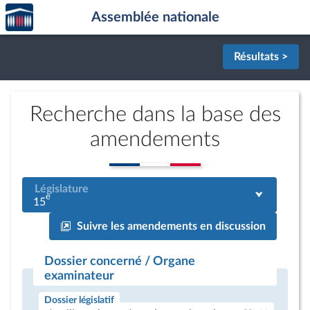
Accèder
Aller au contenu
Aller en bas de la page
Assemblée nationale
à la
page
d'accueil
Résultats >
Recherche dans la base des
amendements
Législature
e
15
Suivre les amendements en discussion
Dossier concerné / Organe
examinateur
Dossier législatif