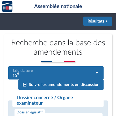
Accèder
Aller au contenu
Aller en bas de la page
Assemblée nationale
à la
page
d'accueil
Résultats >
Recherche dans la base des
amendements
Législature
e
15
Suivre les amendements en discussion
Dossier concerné / Organe
examinateur
Dossier législatif