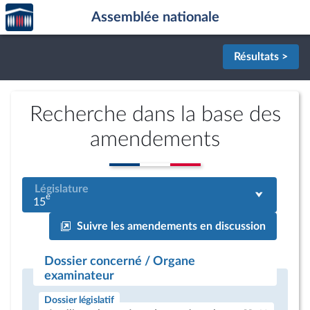
Accèder
Aller au contenu
Aller en bas de la page
Assemblée nationale
à la
page
d'accueil
Résultats >
Recherche dans la base des
amendements
Législature
e
15
Suivre les amendements en discussion
Dossier concerné / Organe
examinateur
Dossier législatif