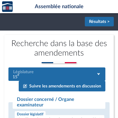
Accèder
Aller au contenu
Aller en bas de la page
Assemblée nationale
à la
page
d'accueil
Résultats >
Recherche dans la base des
amendements
Législature
e
15
Suivre les amendements en discussion
Dossier concerné / Organe
examinateur
Dossier législatif