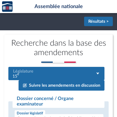
Accèder
Aller au contenu
Aller en bas de la page
Assemblée nationale
à la
page
d'accueil
Résultats >
Recherche dans la base des
amendements
Législature
e
15
Suivre les amendements en discussion
Dossier concerné / Organe
examinateur
Dossier législatif