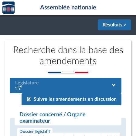
Accèder
Aller au contenu
Aller en bas de la page
Assemblée nationale
à la
page
d'accueil
Résultats >
Recherche dans la base des
amendements
Législature
e
15
Suivre les amendements en discussion
Dossier concerné / Organe
examinateur
Dossier législatif