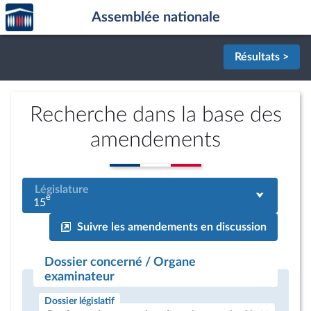
Accèder
Aller au contenu
Aller en bas de la page
Assemblée nationale
à la
page
d'accueil
Résultats >
Recherche dans la base des
amendements
Législature
e
15
Suivre les amendements en discussion
Dossier concerné / Organe
examinateur
Dossier législatif