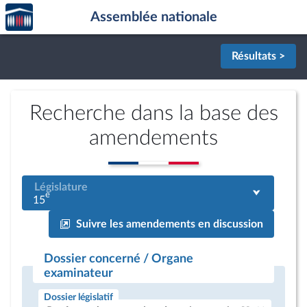
Accèder
Aller au contenu
Aller en bas de la page
Assemblée nationale
à la
page
d'accueil
Résultats >
Recherche dans la base des
amendements
Législature
e
15
Suivre les amendements en discussion
Dossier concerné / Organe
examinateur
Dossier législatif