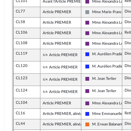
CL101
Ret
Avant l'Article PREMIER
Mme Alexandra Louis
La République en Marche
CL77
Dis
Article PREMIER
Mme Marie-France Lor
Non inscrit
CL58
Dis
Article PREMIER
Mme Alexandra Louis
La République en Marche
CL106
Ret
Article PREMIER
Mme Alexandra Louis
La République en Marche
CL108
Dis
Article PREMIER
Mme Alexandra Louis
La République en Marche
CL119
Dis
Sous-amendement de l'amendement 
M. Aurélien Pradié
Article PREMIER
Les Républicains
CL120
Dis
Sous-amendement de l'amendement 
M. Aurélien Pradié
Article PREMIER
Les Républicains
CL123
Dis
Sous-amendement de l'amendement 
M. Jean Terlier
Article PREMIER
La République en Marche
CL124
Dis
Sous-amendement de l'amendement 
M. Jean Terlier
Article PREMIER
La République en Marche
CL104
Dis
Article PREMIER
Mme Alexandra Louis
La République en Marche
CL16
Ret
Article PREMIER, alinéa 2
Mme Emmanuelle Anth
Les Républicains
CL44
Dis
Article PREMIER, alinéa 2
M. Erwan Balanant
Mouvement Démocrate (