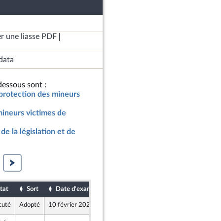
r une liasse PDF
data
essous sont :
 protection des mineurs
mineurs victimes de
de la législation et de
tat
Sort
Date d'examen
Date de dépôt
cuté
Adopté
10 février 2021
9 février 2021