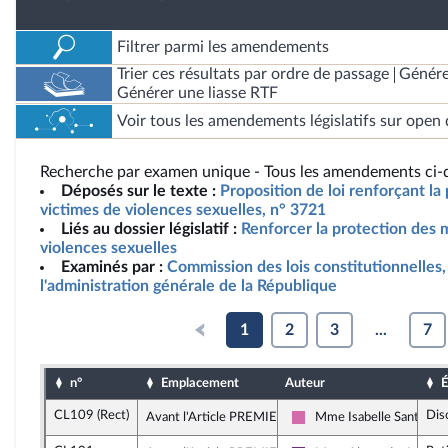
Filtrer parmi les amendements
Trier ces résultats par ordre de passage
Génére
Générer une liasse RTF
Voir tous les amendements législatifs sur open 
Recherche par examen unique - Tous les amendements ci-d
Déposés sur le texte :
Proposition de loi renforçant la
victimes de violences sexuelles, n° 3721
Liés au dossier législatif :
Renforcer la protection des 
violences sexuelles
Examinés par :
Commission des lois constitutionnelles, 
l'administration générale de la République
1
2
3
...
7
n°
Emplacement
Auteur
É
CL109 (Rect)
Dis
Avant l'Article PREMIER
Mme Isabelle Santiago
Socialistes et apparentés