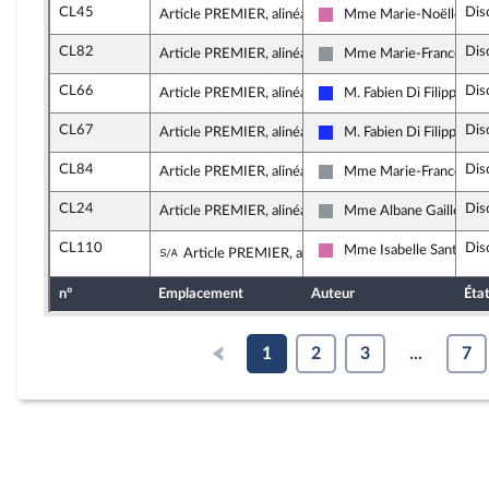
CL45
Dis
Article PREMIER, alinéa 2
Mme Marie-Noëlle Batt
Socialistes et apparentés
CL82
Dis
Article PREMIER, alinéa 2
Mme Marie-France Lor
Non inscrit
CL66
Dis
Article PREMIER, alinéa 2
M. Fabien Di Filippo
Les Républicains
CL67
Dis
Article PREMIER, alinéa 2
M. Fabien Di Filippo
Les Républicains
CL84
Dis
Article PREMIER, alinéa 2
Mme Marie-France Lor
Non inscrit
CL24
Dis
Article PREMIER, alinéa 2
Mme Albane Gaillot
Non inscrit
CL110
Dis
Sous-amendement de l'amendement 
Mme Isabelle Santiago
Article PREMIER, alinéa 2
Socialistes et apparentés
n°
Emplacement
Auteur
Éta
1
2
3
...
7