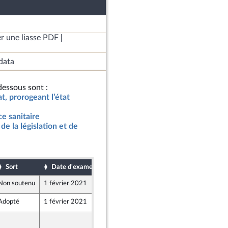
r une liasse PDF
data
essous sont :
at, prorogeant l’état
ce sanitaire
de la législation et de
Sort
Date d'examen
Date de dépôt
Non soutenu
1 février 2021
28 janvier 2021
Adopté
1 février 2021
1 février 2021
29 janvier 2021