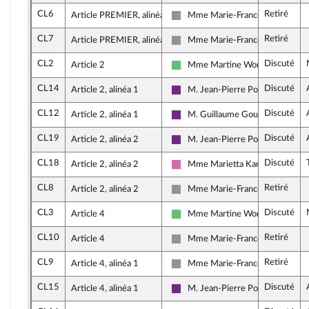
CL6
Retiré
Article PREMIER, alinéa 5
Mme Marie-France Lorho
Non inscrit
CL7
Retiré
Article PREMIER, alinéa 9
Mme Marie-France Lorho
Non inscrit
CL2
Discuté
Article 2
Mme Martine Wonner
Libertés et Territoires
CL14
Discuté
Article 2, alinéa 1
M. Jean-Pierre Pont
La République en Marche
CL12
Discuté
Article 2, alinéa 1
M. Guillaume Gouffier Valente
La République en Marche
CL19
Discuté
Article 2, alinéa 2
M. Jean-Pierre Pont
La République en Marche
CL18
Discuté
Article 2, alinéa 2
Mme Marietta Karamanli
Socialistes et apparentés
CL8
Retiré
Article 2, alinéa 2
Mme Marie-France Lorho
Non inscrit
CL3
Discuté
Article 4
Mme Martine Wonner
Libertés et Territoires
CL10
Retiré
Article 4
Mme Marie-France Lorho
Non inscrit
CL9
Retiré
Article 4, alinéa 1
Mme Marie-France Lorho
Non inscrit
CL15
Discuté
Article 4, alinéa 1
M. Jean-Pierre Pont
La République en Marche