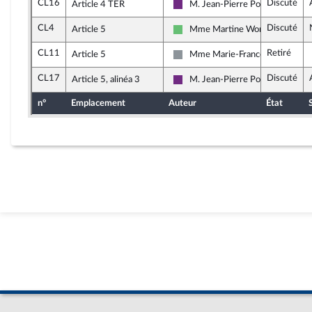
CL16
Discuté
Article 4 TER
M. Jean-Pierre Pont
La République en Marche
CL4
Discuté
Article 5
Mme Martine Wonner
Libertés et Territoires
CL11
Retiré
Article 5
Mme Marie-France Lorho
Non inscrit
CL17
Discuté
Article 5, alinéa 3
M. Jean-Pierre Pont
La République en Marche
n°
Emplacement
Auteur
État