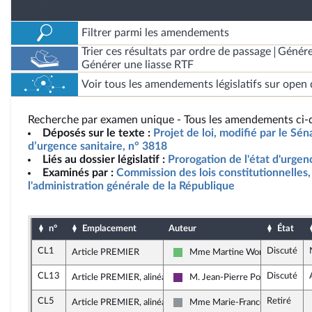
Filtrer parmi les amendements
Trier ces résultats par ordre de passage
Génére
Générer une liasse RTF
Voir tous les amendements législatifs sur open 
Recherche par examen unique - Tous les amendements ci-d
Déposés sur le texte :
Projet de loi, modifié par le Sén
d’urgence sanitaire, n° 3818
Liés au dossier législatif :
Prorogation de l'état d'urgen
Examinés par :
Commission des lois constitutionnelles, 
l'administration générale de la République
n°
Emplacement
Auteur
État
CL1
Discuté
Article PREMIER
Mme Martine Wonner
Libertés et Territoires
CL13
Discuté
Article PREMIER, alinéa 2
M. Jean-Pierre Pont
La République en Marche
CL5
Retiré
Article PREMIER, alinéa 5
Mme Marie-France Lorho
Non inscrit