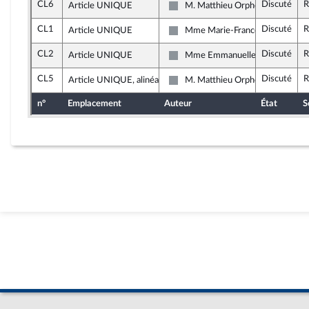
CL6
Discuté
R
Article UNIQUE
M. Matthieu Orphelin
Non inscrit
CL1
Discuté
R
Article UNIQUE
Mme Marie-France Lorho
Non inscrit
CL2
Discuté
R
Article UNIQUE
Mme Emmanuelle Ménard
Non inscrit
CL5
Discuté
R
Article UNIQUE, alinéa 3
M. Matthieu Orphelin
Non inscrit
n°
Emplacement
Auteur
État
S