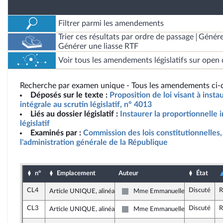
Filtrer parmi les amendements
Trier ces résultats par ordre de passage
Génére
Générer une liasse RTF
Voir tous les amendements législatifs sur open 
Recherche par examen unique - Tous les amendements ci-d
Déposés sur le texte :
Proposition de loi visant à insta
intégrale au scrutin législatif, n° 4013
Liés au dossier législatif :
Instaurer la proportionnelle i
législatif
Examinés par :
Commission des lois constitutionnelles, 
l'administration générale de la République
n°
Emplacement
Auteur
État
CL4
Discuté
R
Article UNIQUE, alinéa 13
Mme Emmanuelle Ménard
Non inscrit
CL3
Discuté
R
Article UNIQUE, alinéa 2
Mme Emmanuelle Ménard
Non inscrit