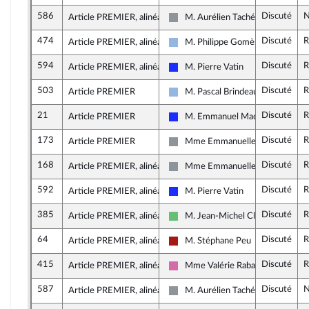
586
Discuté
N
Article PREMIER, alinéa 6
M. Aurélien Taché
Non inscrit
474
Discuté
R
Article PREMIER, alinéa 22
M. Philippe Gomès
UDI et Indépendants
594
Discuté
R
Article PREMIER, alinéa 6
M. Pierre Vatin
Les Républicains
503
Discuté
R
Article PREMIER
M. Pascal Brindeau
UDI et Indépendants
21
Discuté
R
Article PREMIER
M. Emmanuel Maquet
Les Républicains
173
Discuté
R
Article PREMIER
Mme Emmanuelle Ménard
Non inscrit
168
Discuté
R
Article PREMIER, alinéa 6
Mme Emmanuelle Ménard
Non inscrit
592
Discuté
R
Article PREMIER, alinéa 6
M. Pierre Vatin
Les Républicains
385
Discuté
R
Article PREMIER, alinéa 6
M. Jean-Michel Clément
Libertés et Territoires
64
Discuté
R
Article PREMIER, alinéa 6
M. Stéphane Peu
Gauche démocrate et républicain
415
Discuté
R
Article PREMIER, alinéa 6
Mme Valérie Rabault
Socialistes et apparentés
587
Discuté
N
Article PREMIER, alinéa 7
M. Aurélien Taché
Non inscrit