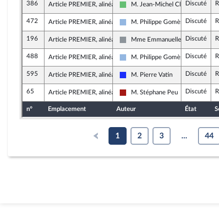
386
Discuté
R
Article PREMIER, alinéa 7
M. Jean-Michel Clément
Libertés et Territoires
472
Discuté
R
Article PREMIER, alinéa 7
M. Philippe Gomès
UDI et Indépendants
196
Discuté
R
Article PREMIER, alinéa 7
Mme Emmanuelle Ménard
Non inscrit
488
Discuté
R
Article PREMIER, alinéa 6
M. Philippe Gomès
UDI et Indépendants
595
Discuté
R
Article PREMIER, alinéa 7
M. Pierre Vatin
Les Républicains
65
Discuté
R
Article PREMIER, alinéa 7
M. Stéphane Peu
Gauche démocrate et républicain
n°
Emplacement
Auteur
État
S
1
2
3
...
44