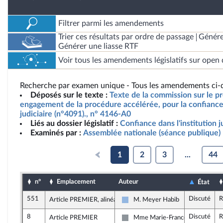
Filtrer parmi les amendements
Trier ces résultats par ordre de passage
Génére
Générer une liasse RTF
Voir tous les amendements législatifs sur open 
Recherche par examen unique - Tous les amendements ci-d
Déposés sur le texte :
Texte de la commission sur le pro
engagement de la procédure accélérée, pour la confiance 
judiciaire (n°4091)., n° 4146-A0
Liés au dossier législatif :
Confiance dans l'institution j
Examinés par :
Assemblée nationale (séance publique)
1
2
3
...
44
n°
Emplacement
Auteur
État
551
Discuté
R
Article PREMIER, alinéa 6
M. Meyer Habib
UDI et Indépendants
8
Discuté
R
Article PREMIER
Mme Marie-France Lorho
Non inscrit