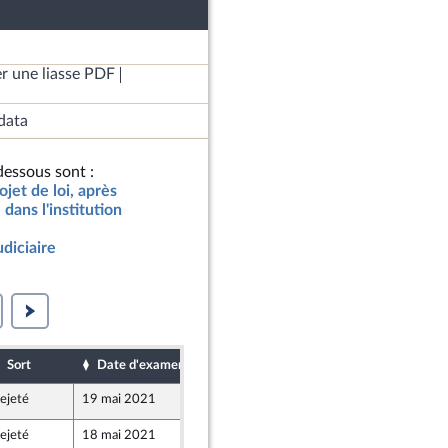
r une liasse PDF
data
essous sont :
jet de loi, après
dans l'institution
udiciaire
Sort
Date d'examen
Date de dépôt
ejeté
19 mai 2021
14 mai 2021
ejeté
18 mai 2021
10 mai 2021