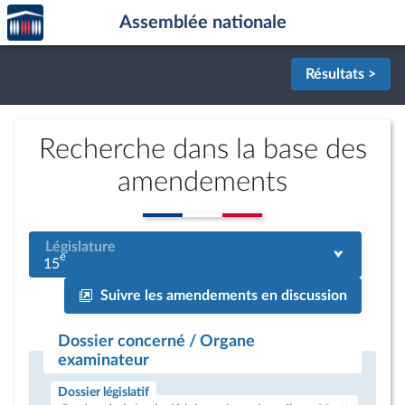
Accèder
Aller au contenu
Aller en bas de la page
Assemblée nationale
à la
page
d'accueil
Résultats >
Recherche dans la base des
amendements
Législature
e
15
Suivre les amendements en discussion
Dossier concerné / Organe
examinateur
Dossier législatif