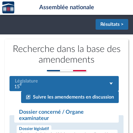
Accèder
Aller au contenu
Aller en bas de la page
Assemblée nationale
à la
page
d'accueil
Résultats >
Recherche dans la base des
amendements
Législature
e
15
Suivre les amendements en discussion
Dossier concerné / Organe
examinateur
Dossier législatif