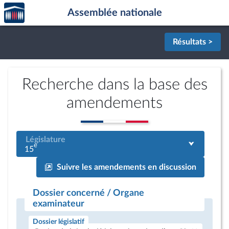
Accèder
Aller au contenu
Aller en bas de la page
Assemblée nationale
à la
page
d'accueil
Résultats >
Recherche dans la base des
amendements
Législature
e
15
Suivre les amendements en discussion
Dossier concerné / Organe
examinateur
Dossier législatif